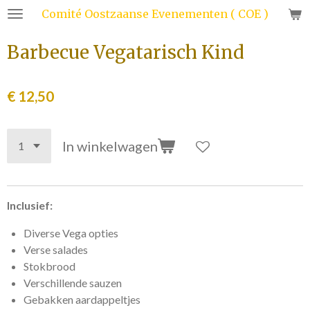
Comité Oostzaanse Evenementen ( COE )
Ga
direct
Barbecue Vegatarisch Kind
naar
de
hoofdinhoud
€ 12,50
In winkelwagen
Inclusief:
Diverse Vega opties
Verse salades
Stokbrood
Verschillende sauzen
Gebakken aardappeltjes