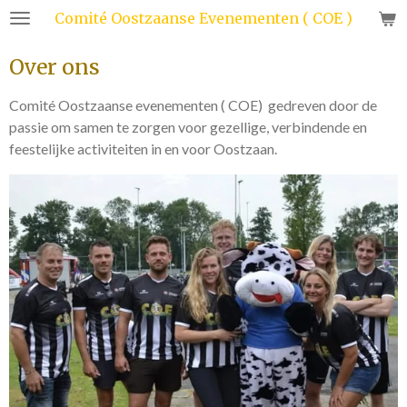
Comité Oostzaanse Evenementen ( COE )
Ga
direct
Over ons
naar
de
Comité Oostzaanse evenementen ( COE) gedreven door de
hoofdinhoud
passie om samen te zorgen voor gezellige, verbindende en
feestelijke activiteiten in en voor Oostzaan.