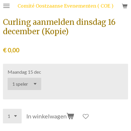
Comité Oostzaanse Evenementen ( COE )
Ga
direct
Curling aanmelden dinsdag 16
naar
de
december (Kopie)
hoofdinhoud
€ 0,00
Maandag 15 dec
In winkelwagen