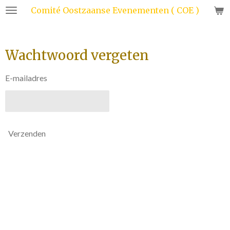
Comité Oostzaanse Evenementen ( COE )
Ga
direct
naar
de
Wachtwoord vergeten
hoofdinhoud
E-mailadres
Verzenden